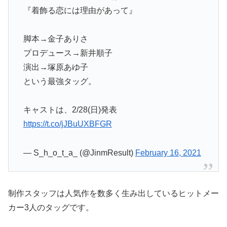
『着飾る恋には理由があって』
脚本→金子ありさ
プロデュース→新井順子
演出→塚原あゆ子
という最強タッグ。
キャストは、2/28(日)発表
https://t.co/jJBuUXBFGR
— S_h_o_t_a_ (@JinmResult)
February 16, 2021
制作スタッフは人気作を数多く生み出しているヒットメー
カー3人のタッグです。