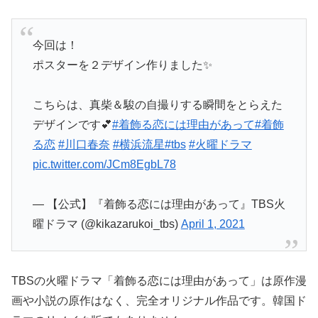
今回は！
ポスターを２デザイン作りました✨
こちらは、真柴＆駿の自撮りする瞬間をとらえた
デザインです💕
#着飾る恋には理由があって
#着飾
る恋
#川口春奈
#横浜流星
#tbs
#火曜ドラマ
pic.twitter.com/JCm8EgbL78
— 【公式】『着飾る恋には理由があって』TBS火
曜ドラマ (@kikazarukoi_tbs)
April 1, 2021
TBSの火曜ドラマ「着飾る恋には理由があって」は原作漫
画や小説の原作はなく、完全オリジナル作品です。韓国ド