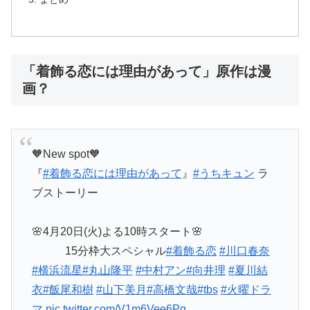
「着飾る恋には理由があって」原作は漫
画？
🧡New spot🧡
『
#着飾る恋には理由があって
』
#うちキュン
ラ
ブストーリー
🌸4月20日(火)よる10時スタート🌸
15分枠大スペシャル
#着飾る恋
#川口春奈
#横浜流星
#丸山隆平
#中村アン
#向井理
#夏川結
衣
#飯尾和樹
#山下美月
#高橋文哉
#tbs
#火曜ドラ
マ
pic.twitter.com/V1m6Vee6Pg